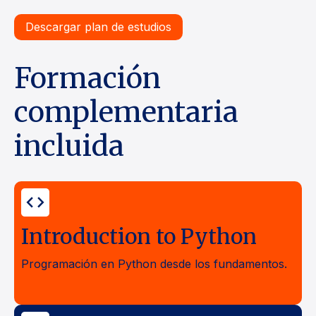
Descargar plan de estudios
Formación
complementaria
incluida
code
Introduction to Python
Programación en Python desde los fundamentos.