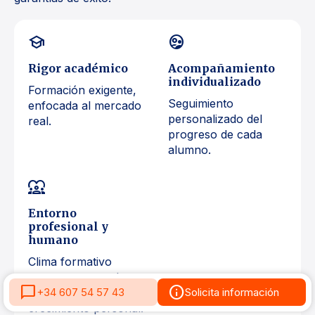
school
supervised_user_circle
Rigor académico
Acompañamiento
individualizado
Formación exigente,
Seguimiento
enfocada al mercado
personalizado del
real.
progreso de cada
alumno.
diversity_1
Entorno
profesional y
humano
Clima formativo
cercano, con valores
chat_bubble
info
+34 607 54 57 43
Solicita información
y orientación al
crecimiento personal.