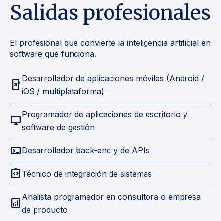
Salidas profesionales
El profesional que convierte la inteligencia artificial en
software que funciona.
Desarrollador de aplicaciones móviles (Android /
add_to_home_screen
iOS / multiplataforma)
Programador de aplicaciones de escritorio y
desktop_windows
software de gestión
terminal
Desarrollador back-end y de APIs
integration_instructions
Técnico de integración de sistemas
Analista programador en consultora o empresa
analytics
de producto