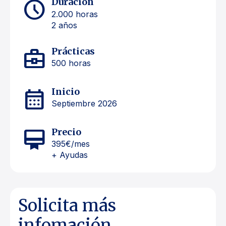
schedule
Duración
2.000 horas
2 años
business_center
Prácticas
500 horas
calendar_month
Inicio
Septiembre 2026
card_membership
Precio
395€
/mes
+ Ayudas
Solicita más
infomación