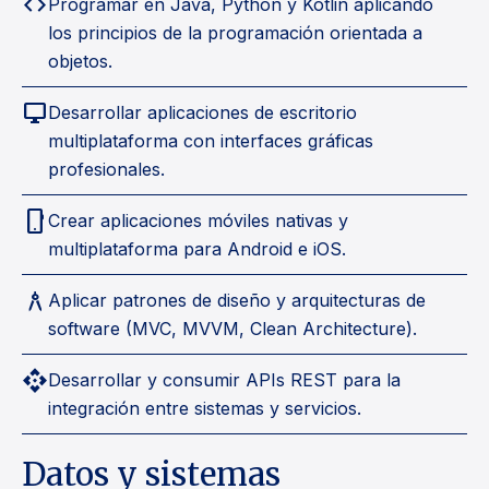
code
Programar en Java, Python y Kotlin aplicando
los principios de la programación orientada a
objetos.
desktop_windows
Desarrollar aplicaciones de escritorio
multiplataforma con interfaces gráficas
profesionales.
phone_android
Crear aplicaciones móviles nativas y
multiplataforma para Android e iOS.
architecture
Aplicar patrones de diseño y arquitecturas de
software (MVC, MVVM, Clean Architecture).
api
Desarrollar y consumir APIs REST para la
integración entre sistemas y servicios.
Datos y sistemas