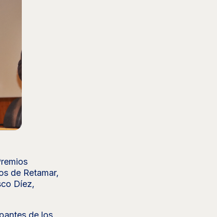
Premios
os de Retamar,
sco Díez,
ipantes de los